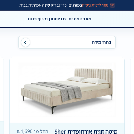
100 לילות ניסיון
במזרנים, כדי לבדוק שינה אמיתית בבית
100
מזרנים
מיטות
כריות
מגן מזרון
שידות
בחרו מידה
מיטה זוגית אורתופדית Sher
החל מ־
1,690
₪