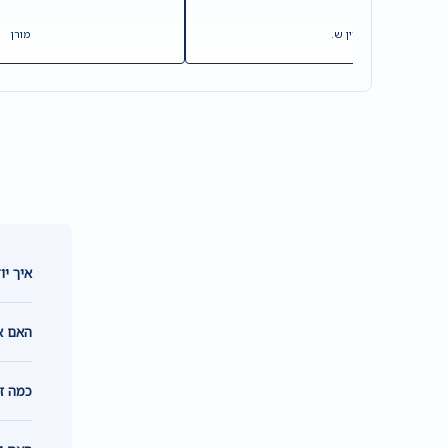
לורין ש.
מורן
איך יו
האם אפ
כמה ז