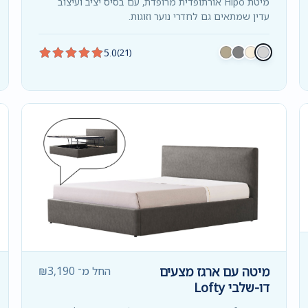
מיטת Hipo אורתופדית מרופדת, עם בסיס יציב ועיצוב
עדין שמתאים גם לחדרי נוער וזוגות.
5.0
(21)
מיטה עם ארגז מצעים
החל מ־
3,190
₪
דו-שלבי Lofty