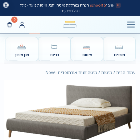
school15
15% הנחה במחלקת מיטה וחצי, מיטות נוער • כולל
%
כפל מבצעים
0
מזרנים
מיטות
כריות
מגן מזרון
עמוד הבית / מיטות / מיטה זוגית אורתופדית Novel