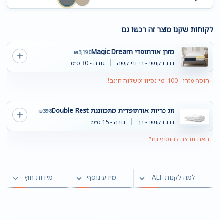
לקוחות שקנו מוצר זה רכשו גם
מזרן אורתופדי Magic Dream
₪
3,190
דרגת קושי - בינוני קשה
גובה - 30 ס״מ
הוסף מזרן - 100 ימי נסיון ומשלוח חינם!
זוג כריות אורתופדית מתכווננת Double Rest
₪
398
דרגת קושי - רך
גובה - 15 ס״מ
האם תרצה להוסיף גם?
למה לקנות AEF
מידע נוסף
מידות חוץ