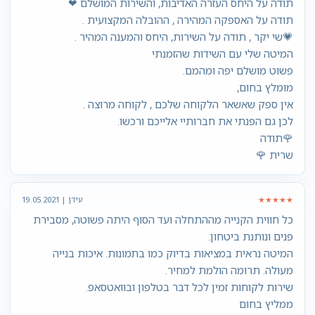
תודה על היחס העזרה האדיבות, והשירות המושלם ❤
תודה על האספקה המהירה , ההובלה המקצועית .
💗שי יקר , תודה על השירות, היחס והמענה המהיר .
המיטה שלי עם השידות שהזמנתי
פשוט מושלם יפה ומהמם.
מומלץ בחום,
אין ספק שאשאר הלקוחה שלכם , לקוחה מרוצה .
לכן גם הפנתי את חברותיי אלייכם ורכשו.
🌹תודה
שרית 🌹
★★★★★
עידן | 19.05.2021
כל חווית הקנייה מההתחלה ועד הסוף היתה פשוטה, מסבירת
פנים ונותנת ביטחון.
המיטה נראית במציאות בדיוק כמו בתמונות. איכות בנייה
מעולה. תרומה הולמת למחיר.
שירות לקוחות זמין לכל דבר בטלפון ובוואטסאפ.
ממליץ בחום