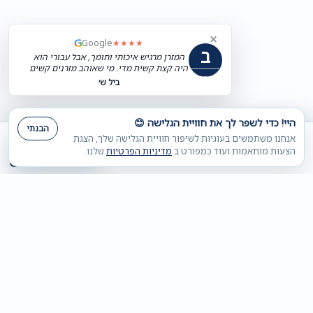
×
G
Google
★★★★
ב
המזרן מרגיש איכותי ותומך, אבל עבורי הוא
היה קצת קשיח מדי. מי שאוהב מזרנים קשים
כנראה ייהנה ממנו יותר.
ביל ש׳
היי! כדי לשפר לך את חוויית הגלישה 😊
הבנתי
אנחנו משתמשים בעוגיות לשיפור חוויית הגלישה שלך, הצגת
הוספה לסל
הצעות מותאמות ועוד כמפורט ב
מדיניות הפרטיות
שלנו.
₪
2,390