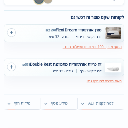
לקוחות שקנו מוצר זה רכשו גם
מזרן אורתופדי Flexi Dream
₪
2,790
דרגת קושי - בינוני
גובה - 32 ס״מ
הוסף מזרן - 100 ימי נסיון ומשלוח חינם.
זוג כריות אורתופדית מתכווננת Double Rest
₪
398
דרגת קושי - רך
גובה - 15 ס״מ
האם תרצה להוסיף גם?
למה לקנות AEF
מידע נוסף
מידות חוץ